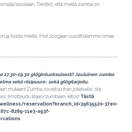
ua omalla tasollaan. Tiesitkö, että meillä zumba on
llon ja iloista mieltä. (Hot Joogaan suosittelemme omaa
__________________________________________________
klo 17.30-19.30 glögintuoksuisesti! Jouluinen zumba
elma sekä riisipuuro- sekä glögitarjoilu.
taan mukaan! Zumba soveltuu ihan jokaiselle, ota
sasi. Ilmottaudu iltaan/zumbaan, kiitos!
Tästä
unwellness/reservation?branch_id=39635520-37e0-
67c-8289-11e3-a93f-
rvations