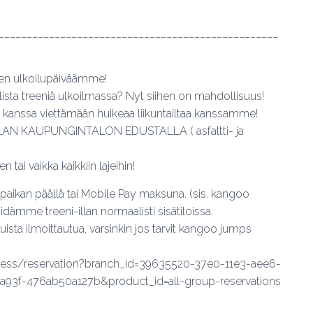
__________________________________________________
en ulkoilupäiväämme!
lista treeniä ulkoilmassa? Nyt siihen on mahdollisuus!
 kanssa viettämään huikeaa liikuntailtaa kanssamme!
AN KAUPUNGINTALON EDUSTALLA ( asfaltti- ja
tai vaikka kaikkiin lajeihin!
 paikan päällä tai Mobile Pay maksuna. (sis. kangoo
idämme treeni-illan normaalisti sisätiloissa.
ta ilmoittautua, varsinkin jos tarvit kangoo jumps
ellness/reservation?branch_id=39635520-37e0-11e3-aee6-
93f-476ab50a127b&product_id=all-group-reservations