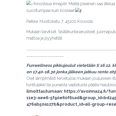
Innostava ilmapiiri: Meillä jokainen saa liikk
suositumpaa kuin koskaan
Paikka: Huoltokatu 7, 45100 Kouvola
Mukaan tarvitset: Sisäliikuntavarusteet, juomapu
mattoa ja pyyhettä).
___________________________________________
__________________
Funwellness pikkujoulut vietetään ti 16.12. 
on 17.40-18.30 jonka jälkeen jatkuu rento ohj
Olet lämpimästi tervetuloa mukaan jouluiseen il
tonttulakki tai punaista vaatetusta päälle halutes
ilmoittautumaan: https://avoinna24.fi/f
11e3-aee6-5f90e60f61ad&group_id=bd245
476ab50a127b&product_id=all-group-rese