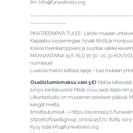
ilm. info@funwellness.org.
___________________________________________
_______________
PIHATREENIPIVÄ TULEE- Lähde mukaan yhteise
Kaipaatko kesäenergiaa, hyvää fiilistä ja monipuo
Kokoa treenikamppeesi ja suuntaa vaikka kaverin
MAANANTAINA 15.6. KLO 16.30 -20.30 KOUVOL
nurmialue)
Luvassa mainio kattaus lajeja – tule mukaan yhteen 
Osallistumismaksu vain 5€!
Maksa käteisellä
jumps kenkävuokra) Mikäli osuu sade illalle niin p
Liikuntastudio on muutaman askeleen päässä. Muis
kengät meiltä.
Ilmoittautumiset -> https://avoinna24.fi/funw
5f90e60f61ad&group_id=bd24567c-8289-11e3-a
Kysy lisää info@funwellness.org