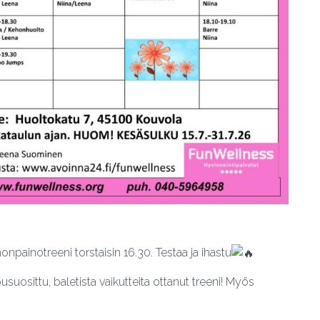
npainotreeni torstaisin 16.30. Testaa ja ihastu
uosittu, baletista vaikutteita ottanut treeni! Myös