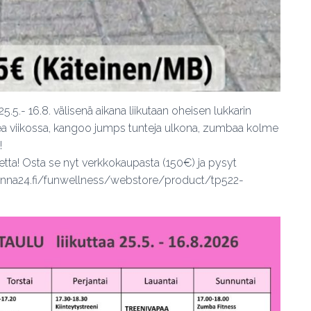
25.5.- 16.8. välisenä aikana liikutaan oheisen lukkarin
ea viikossa, kangoo jumps tunteja ulkona, zumbaa kolme
!
ksetta! Osta se nyt verkkokaupasta (150€) ja pysyt
voinna24.fi/funwellness/webstore/product/tp522-