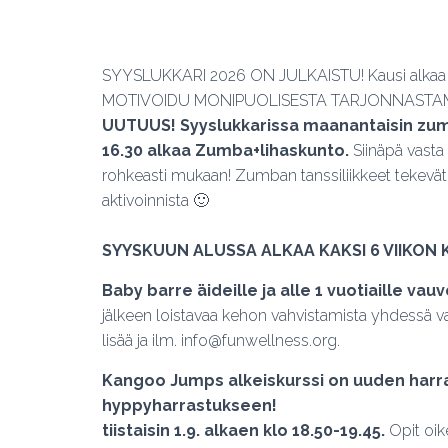
SYYSLUKKARI 2026 ON JULKAISTU! Kausi alkaa 17.
MOTIVOIDU MONIPUOLISESTA TARJONNASTA
UUTUUS!
Syyslukkarissa maanantaisin zumb
16.30 alkaa Zumba+lihaskunto.
Siinäpä vasta 
rohkeasti mukaan! Zumban tanssiliikkeet tekevät 
aktivoinnista 🙂
SYYSKUUN ALUSSA ALKAA KAKSI 6 VIIKON 
Baby barre äideille ja alle 1 vuotiaille vauvo
jälkeen loistavaa kehon vahvistamista yhdessä v
lisää ja ilm. info@funwellness.org.
Kangoo Jumps alkeiskurssi on uuden harra
hyppyharrastukseen!
tiistaisin 1.9. alkaen klo 18.50-19.45.
Opit oike