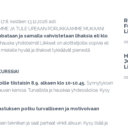
R
8. kestäen 13.12.2026 asti.
F
MME JA TULE UPEAAN PORUKKAAMME MUKAAN!
L
ataan ja samalla vahvistetaan lihaksia eli klo
os
hauska yhdistelmä! Liikkeet on aloittelijoille sopivia eli
mielelle hyvää ja lihakset tykkäävät pienestä
H
J
L
KURSSIA!
os
ille tiistaisin 8.9. alkaen klo 10-10.45.
Synnytyksen
auvan kanssa. Turvallista ja hauskaa yhdessäoloa. Kysy
stuksen potku turvalliseen ja motivoivaan
an tekniikan ja saat parhaat vinkit alkuun. Kysy lisää ja