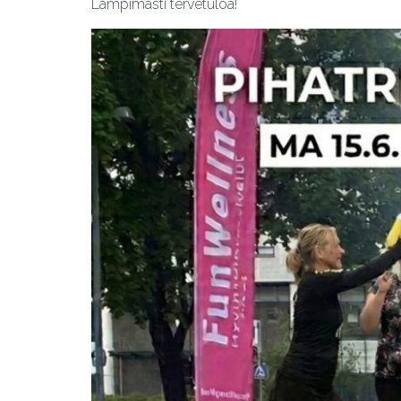
Lämpimästi tervetuloa!