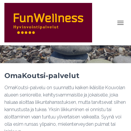
N
A
OmaKoutsi-palvelut
V
I
G
O
OmaKoutsi
-palvelut
I
OmaKoutsi-palvelu on suunnattu kaiken ikäisille Kouvolan
N
alueen senioreille, kehitysvammaisille ja jokaiselle, joka
T
haluaa aloittaa liikuntaharrastuksen, mutta tarvitsevat siihen
I
kannustusta ja tukea. Yksin liikkuminen ei onnistu tai
P
aloittaminen vaan tuntuu ylivertaisen vaikealta. Syynä voi
Ä
olla esim runsas ylipaino, mielenterveyden pulmat tai
Ä