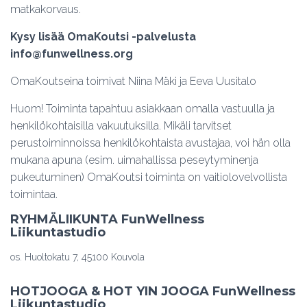
matkakorvaus.
Kysy lisää OmaKoutsi -palvelusta
info@funwellness.org
OmaKoutseina toimivat Niina Mäki ja Eeva Uusitalo
Huom! Toiminta tapahtuu asiakkaan omalla vastuulla ja
henkilökohtaisilla vakuutuksilla. Mikäli tarvitset
perustoiminnoissa henkilökohtaista avustajaa, voi hän olla
mukana apuna (esim. uimahallissa peseytyminenja
pukeutuminen) OmaKoutsi toiminta on vaitiolovelvollista
toimintaa.
RYHMÄLIIKUNTA FunWellness
Liikuntastudio
os. Huoltokatu 7, 45100 Kouvola
HOTJOOGA & HOT YIN JOOGA FunWellness
Liikuntastudio