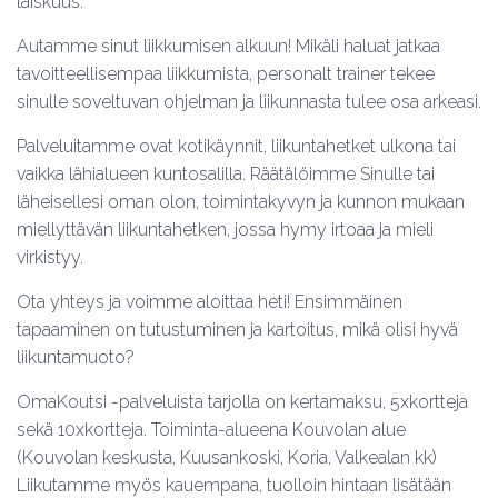
laiskuus.
L
Autamme sinut liikkumisen alkuun! Mikäli haluat jatkaa
L
tavoitteellisempaa liikkumista, personalt trainer tekee
E
sinulle soveltuvan ohjelman ja liikunnasta tulee osa arkeasi.
/
Palveluitamme ovat kotikäynnit, liikuntahetket ulkona tai
P
vaikka lähialueen kuntosalilla. Räätälöimme Sinulle tai
O
läheisellesi oman olon, toimintakyvyn ja kunnon mukaan
I
miellyttävän liikuntahetken, jossa hymy irtoaa ja mieli
S
virkistyy.
Ota yhteys ja voimme aloittaa heti! Ensimmäinen
tapaaminen on tutustuminen ja kartoitus, mikä olisi hyvä
liikuntamuoto?
OmaKoutsi -palveluista tarjolla on kertamaksu, 5xkortteja
sekä 10xkortteja. Toiminta-alueena Kouvolan alue
(Kouvolan keskusta, Kuusankoski, Koria, Valkealan kk)
Liikutamme myös kauempana, tuolloin hintaan lisätään