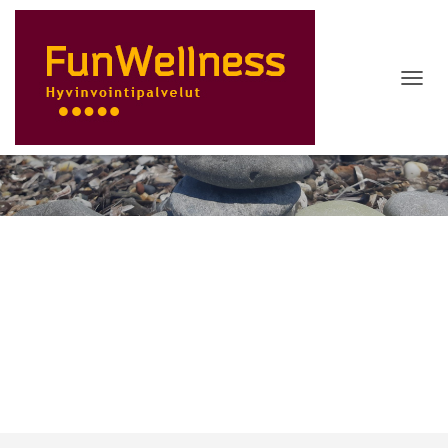
N
A
Verkkokauppa
V
I
G
O
I
N
T
I
P
Ä
Ä