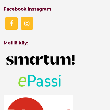
L
Facebook Instagram
L
E
/
P
O
Meillä käy:
I
S